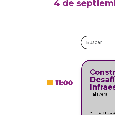
4 de septiem
Constr
■
Desafí
11:00
Infrae
Talavera
+ informaci