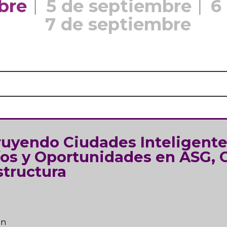
bre
5 de septiembre
6
7 de septiembre
uyendo Ciudades Inteligente
os y Oportunidades en ASG, 
structura
ón